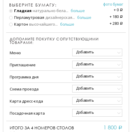
фото бумаг
ВЫБЕРИТЕ БУМАГУ:
+
0
Гладкая
натурально-бела
...
больше
a
+
180
Перламутровая
дизайнерская
...
больше
a
+
280
Картон
высочайшего
...
больше
a
ДОПОЛНИТЕ ПОКУПКУ СОПУТСТВУЮЩИМИ
ТОВАРАМИ:
Добавить
Меню
Добавить
Приглашение
Добавить
Программа дня
Добавить
Схема проезда
Добавить
Карта дресс-кода
Добавить
Посадочная карта
1 800
ИТОГО ЗА
4
НОМЕРОВ СТОЛОВ
a