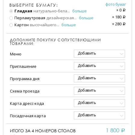
фото бумаг
ВЫБЕРИТЕ БУМАГУ:
+
0
Гладкая
натурально-бела
...
больше
a
+
180
Перламутровая
дизайнерская
...
больше
a
+
280
Картон
высочайшего
...
больше
a
ДОПОЛНИТЕ ПОКУПКУ СОПУТСТВУЮЩИМИ
ТОВАРАМИ:
Добавить
Меню
Добавить
Приглашение
Добавить
Программа дня
Добавить
Схема проезда
Добавить
Карта дресс-кода
Добавить
Посадочная карта
1 800
ИТОГО ЗА
4
НОМЕРОВ СТОЛОВ
a