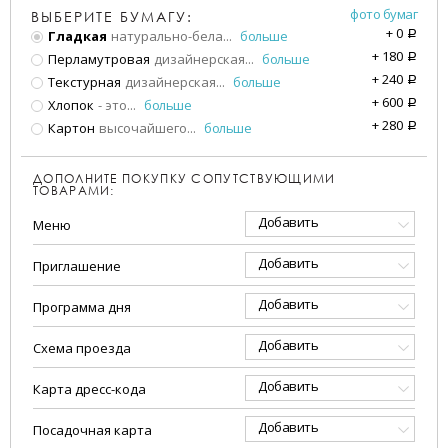
фото бумаг
ВЫБЕРИТЕ БУМАГУ:
+
0
Гладкая
натурально-бела
...
больше
a
+
180
Перламутровая
дизайнерская
...
больше
a
+
240
Текстурная
дизайнерская
...
больше
a
+
600
Хлопок
- это
...
больше
a
+
280
Картон
высочайшего
...
больше
a
ДОПОЛНИТЕ ПОКУПКУ СОПУТСТВУЮЩИМИ
ТОВАРАМИ:
Добавить
Меню
Добавить
Приглашение
Добавить
Программа дня
Добавить
Схема проезда
Добавить
Карта дресс-кода
Добавить
Посадочная карта