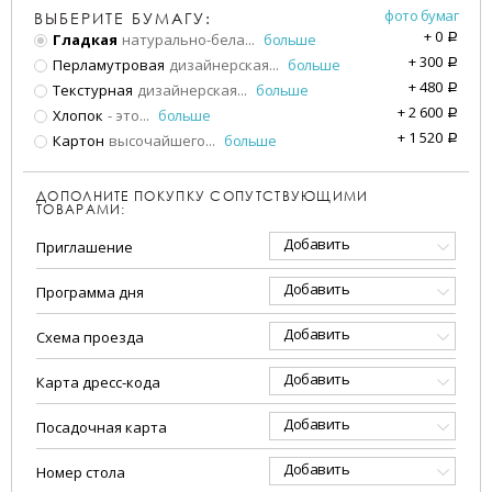
фото бумаг
ВЫБЕРИТЕ БУМАГУ:
+
0
Гладкая
натурально-бела
...
больше
a
+
300
Перламутровая
дизайнерская
...
больше
a
+
480
Текстурная
дизайнерская
...
больше
a
+
2 600
Хлопок
- это
...
больше
a
+
1 520
Картон
высочайшего
...
больше
a
ДОПОЛНИТЕ ПОКУПКУ СОПУТСТВУЮЩИМИ
ТОВАРАМИ:
Добавить
Приглашение
Добавить
Программа дня
Добавить
Схема проезда
Добавить
Карта дресс-кода
Добавить
Посадочная карта
Добавить
Номер стола