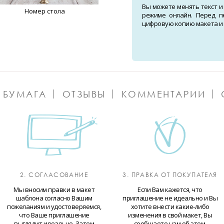
Вы можете менять текст и
Номер стола
режиме онлайн. Перед п
цифровую копию макета и о
 БУМАГА
ОТЗЫВЫ
КОММЕНТАРИИ
2. СОГЛАСОВАНИЕ
3. ПРАВКА ОТ ПОКУПАТЕЛЯ
Мы вносим правки в макет
Если Вам кажется, что
шаблона согласно Вашим
приглашение не идеально и Вы
пожеланиям и удостоверяемся,
хотите внести какие-либо
что Ваше приглашение
изменения в свой макет, Вы
выглядит идеально. Затем
сообщаете нам об этом.