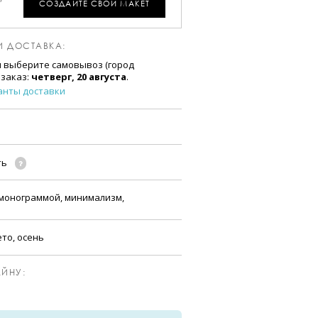
СОЗДАЙТЕ СВОЙ МАКЕТ
И ДОСТАВКА:
и выберите самовывоз (город
 заказ:
четверг, 20 августа
.
анты доставки
ть
 монограммой, минимализм,
ето, осень
ЙНУ: