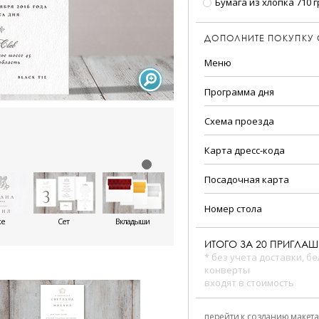
Бумага из хлопка 710 г
ДОПОЛНИТЕ ПОКУПКУ
Меню
Программа дня
Схема проезда
Карта дресс-кода
Посадочная карта
Номер стола
же
Сет
Вкладыши
ИТОГО ЗА
20
ПРИГЛАШ
* без учета доставки, б
конверты
входят в стоимость
перейти к созданию макета