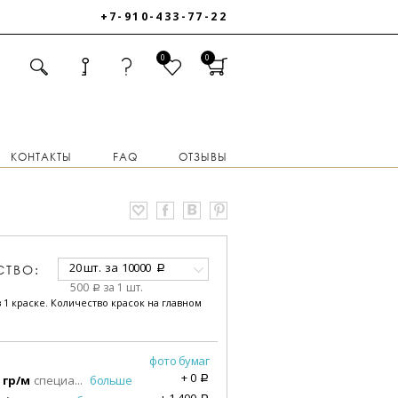
+7-910-433-77-22
0
0
КОНТАКТЫ
FAQ
ОТЗЫВЫ
20 шт.
за
10000
СТВО:
a
500
за 1 шт.
a
 1 краске. Количество красок на главном
фото бумаг
+
0
 гр/м
специа
...
больше
a
+
1 400
a