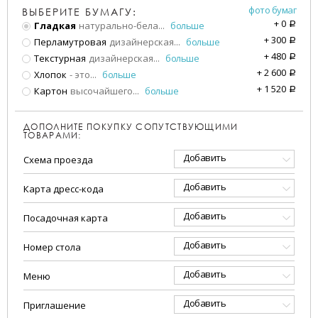
фото бумаг
ВЫБЕРИТЕ БУМАГУ:
+
0
Гладкая
натурально-бела
...
больше
a
+
300
Перламутровая
дизайнерская
...
больше
a
+
480
Текстурная
дизайнерская
...
больше
a
+
2 600
Хлопок
- это
...
больше
a
+
1 520
Картон
высочайшего
...
больше
a
ДОПОЛНИТЕ ПОКУПКУ СОПУТСТВУЮЩИМИ
ТОВАРАМИ:
Добавить
Схема проезда
Добавить
Карта дресс-кода
Добавить
Посадочная карта
Добавить
Номер стола
Добавить
Меню
Добавить
Приглашение