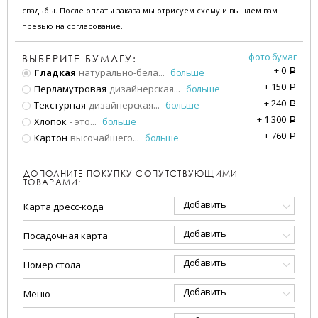
свадьбы. После оплаты заказа мы отрисуем схему и вышлем вам
превью на согласование.
фото бумаг
ВЫБЕРИТЕ БУМАГУ:
+
0
Гладкая
натурально-бела
...
больше
a
+
150
Перламутровая
дизайнерская
...
больше
a
+
240
Текстурная
дизайнерская
...
больше
a
+
1 300
Хлопок
- это
...
больше
a
+
760
Картон
высочайшего
...
больше
a
ДОПОЛНИТЕ ПОКУПКУ СОПУТСТВУЮЩИМИ
ТОВАРАМИ:
Добавить
Карта дресс-кода
Добавить
Посадочная карта
Добавить
Номер стола
Добавить
Меню