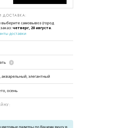
И ДОСТАВКА:
и выберите самовывоз (город
 заказ:
четверг, 20 августа
.
анты доставки
чать
, акварельный, элегантный
ето, осень
ЙНУ:
 цветовые палитры по Вашему вкусу в