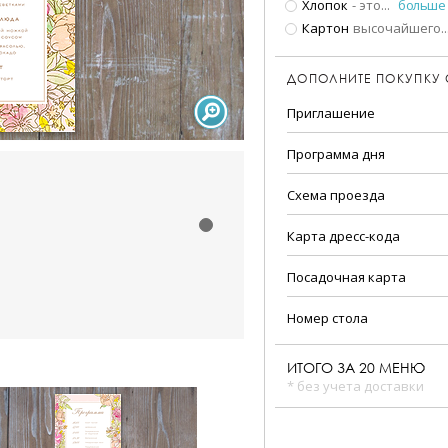
Хлопок
- это
...
больше
Картон
высочайшего
..
ДОПОЛНИТЕ ПОКУПКУ
Приглашение
Программа дня
Схема проезда
Карта дресс-кода
Посадочная карта
Номер стола
ИТОГО ЗА
20
МЕНЮ
* без учета доставки