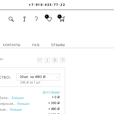
+7-910-433-77-22
0
0
КОНТАКТЫ
FAQ
ОТЗЫВЫ
ВА
20 шт.
за
4933
СТВО:
a
246
за 1 шт.
a
фото бумаг
+
0
бела
...
больше
a
+
300
нерская
...
больше
a
+
480
кая
...
больше
a