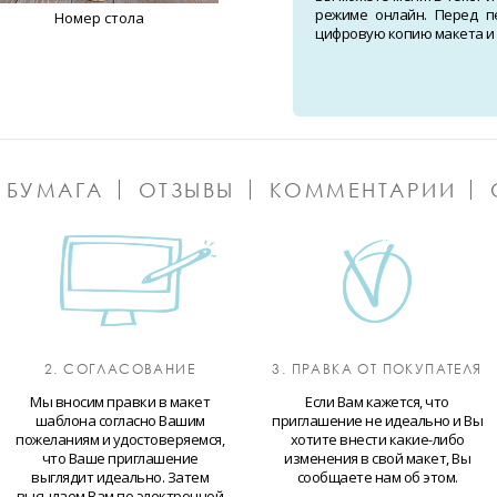
режиме онлайн. Перед п
Номер стола
цифровую копию макета и о
 БУМАГА
ОТЗЫВЫ
КОММЕНТАРИИ
2. СОГЛАСОВАНИЕ
3. ПРАВКА ОТ ПОКУПАТЕЛЯ
Мы вносим правки в макет
Если Вам кажется, что
шаблона согласно Вашим
приглашение не идеально и Вы
пожеланиям и удостоверяемся,
хотите внести какие-либо
что Ваше приглашение
изменения в свой макет, Вы
выглядит идеально. Затем
сообщаете нам об этом.
высылаем Вам по электронной