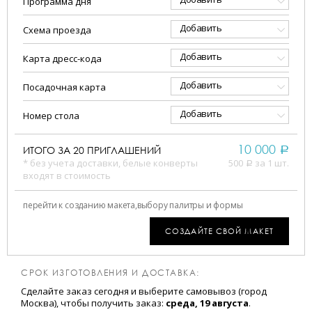
Программа дня
Добавить
Схема проезда
Добавить
Карта дресс-кода
Добавить
Посадочная карта
Добавить
Номер стола
10 000
ИТОГО ЗА
20
ПРИГЛАШЕНИЙ
a
* без учета доставки, белые конверты
500
за 1 шт.
a
входят в стоимость
перейти к созданию макета,
выбору палитры и формы
СОЗДАЙТЕ СВОЙ МАКЕТ
СРОК ИЗГОТОВЛЕНИЯ И ДОСТАВКА:
Сделайте заказ сегодня и выберите самовывоз (город
Москва), чтобы получить заказ:
среда, 19 августа
.