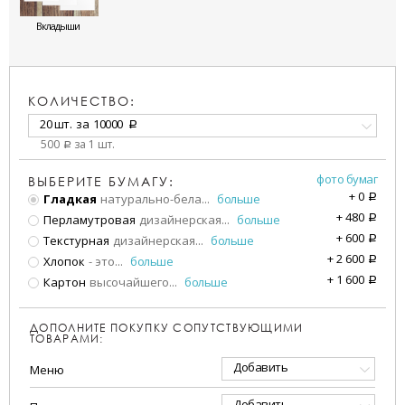
Вкладыши
КОЛИЧЕСТВО:
20 шт.
за
10000
a
500
за 1 шт.
a
фото бумаг
ВЫБЕРИТЕ БУМАГУ:
+
0
Гладкая
натурально-бела
...
больше
a
+
480
Перламутровая
дизайнерская
...
больше
a
+
600
Текстурная
дизайнерская
...
больше
a
+
2 600
Хлопок
- это
...
больше
a
+
1 600
Картон
высочайшего
...
больше
a
ДОПОЛНИТЕ ПОКУПКУ СОПУТСТВУЮЩИМИ
ТОВАРАМИ:
Добавить
Меню
Добавить