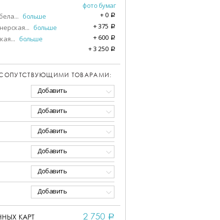
фото бумаг
+
0
бела
...
больше
a
+
375
нерская
...
больше
a
+
600
кая
...
больше
a
+
3 250
a
 СОПУТСТВУЮЩИМИ ТОВАРАМИ:
Добавить
Добавить
Добавить
Добавить
Добавить
Добавить
2 750
НЫХ КАРТ
a