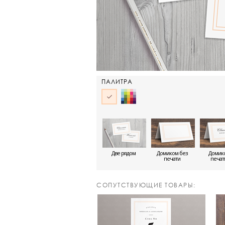
ПАЛИТРА
Две рядом
Домиком без
Домико
печати
печа
CОПУТСТВУЮЩИЕ ТОВАРЫ: