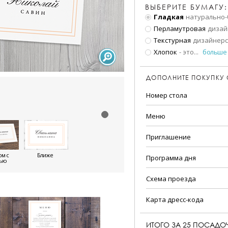
ВЫБЕРИТЕ БУМАГУ:
Гладкая
натурально-
Перламутровая
дизай
Текстурная
дизайнерс
Хлопок
- это
...
больше
ДОПОЛНИТЕ ПОКУПКУ
Номер стола
Меню
Приглашение
м с
Ближе
Программа дня
тью
Схема проезда
Карта дресс-кода
ИТОГО ЗА
25
ПОСАДОЧ