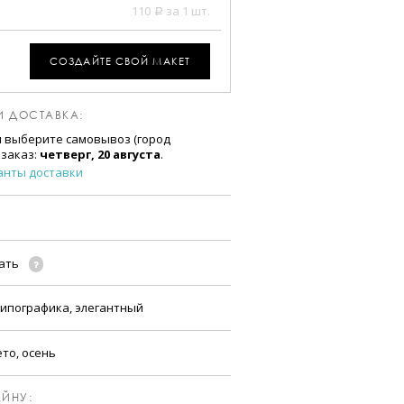
110
за 1 шт.
a
СОЗДАЙТЕ СВОЙ МАКЕТ
И ДОСТАВКА:
и выберите самовывоз (город
 заказ:
четверг, 20 августа
.
анты доставки
чать
ипографика, элегантный
ето, осень
ЙНУ: