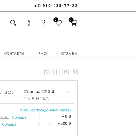
+7-910-433-77-22
0
0
КОНТАКТЫ
FAQ
ОТЗЫВЫ
25 шт.
за
2750
СТВО:
a
110
за 1 шт.
a
о наших посадочных картах
+
0
виде
...
больше
a
+
500
больше
a