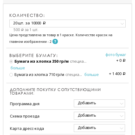
КОЛИЧЕСТВО:
20 шт.
за
10000
a
500
за 1 шт.
a
Цена представлена за товар в 1 краске. Количество красок на
главном изображении - 2
фото бумаг
ВЫБЕРИТЕ БУМАГУ:
+
0
Бумага из хлопка 350 гр/м
специа
...
a
больше
+
1 400
Бумага из хлопка 710 гр/м
специа
...
больше
a
ДОПОЛНИТЕ ПОКУПКУ СОПУТСТВУЮЩИМИ
ТОВАРАМИ:
Добавить
Программа дня
Добавить
Схема проезда
Добавить
Карта дресс-кода