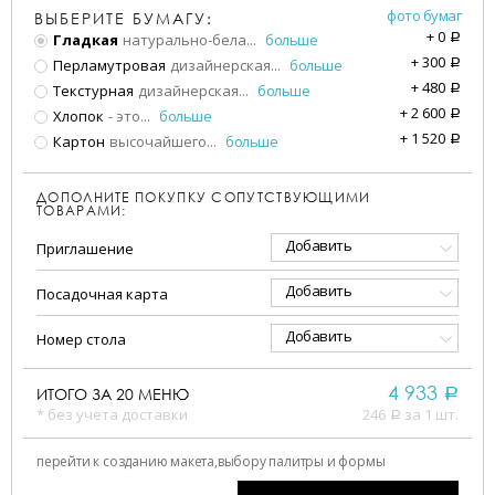
фото бумаг
ВЫБЕРИТЕ БУМАГУ:
+
0
Гладкая
натурально-бела
...
больше
a
+
300
Перламутровая
дизайнерская
...
больше
a
+
480
Текстурная
дизайнерская
...
больше
a
+
2 600
Хлопок
- это
...
больше
a
+
1 520
Картон
высочайшего
...
больше
a
ДОПОЛНИТЕ ПОКУПКУ СОПУТСТВУЮЩИМИ
ТОВАРАМИ:
Добавить
Приглашение
Добавить
Посадочная карта
Добавить
Номер стола
4 933
ИТОГО ЗА
20
МЕНЮ
a
* без учета доставки
246
за 1 шт.
a
перейти к созданию макета,
выбору палитры и формы