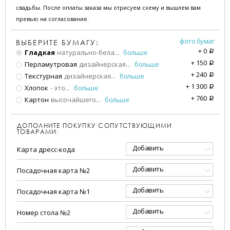
свадьбы. После оплаты заказа мы отрисуем схему и вышлем вам
превью на согласование.
фото бумаг
ВЫБЕРИТЕ БУМАГУ:
+
0
Гладкая
натурально-бела
...
больше
a
+
150
Перламутровая
дизайнерская
...
больше
a
+
240
Текстурная
дизайнерская
...
больше
a
+
1 300
Хлопок
- это
...
больше
a
+
760
Картон
высочайшего
...
больше
a
ДОПОЛНИТЕ ПОКУПКУ СОПУТСТВУЮЩИМИ
ТОВАРАМИ:
Добавить
Карта дресс-кода
Добавить
Посадочная карта №2
Добавить
Посадочная карта №1
Добавить
Номер стола №2