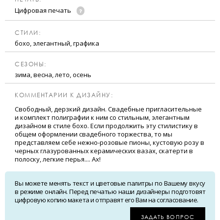
Цифровая печать
CТИЛИ:
бохо, элегантный, графика
CЕЗОНЫ:
зима, весна, лето, осень
КОММЕНТАРИИ К ДИЗАЙНУ:
Свободный, дерзкий дизайн. Свадебные пригласительные
и комплект полиграфии к ним со стильным, элегантным
дизайном в стиле бохо. Если продолжить эту стилистику в
общем оформлении свадебного торжества, то мы
представляем себе нежно-розовые пионы, кустовую розу в
черных глазурованных керамических вазах, скатерти в
полоску, легкие перья.... Ах!
Вы можете менять текст и цветовые палитры по Вашему вкусу
в режиме онлайн. Перед печатью наши дизайнеры подготовят
цифровую копию макета и отправят его Вам на согласование.
ЗАДАТЬ ВОПРОС