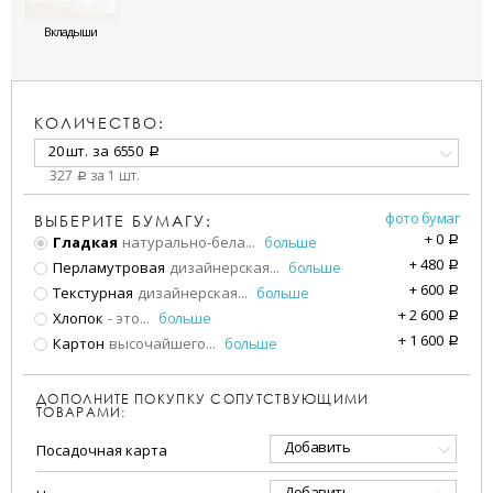
Вкладыши
КОЛИЧЕСТВО:
20 шт.
за
6550
a
327
за 1 шт.
a
фото бумаг
ВЫБЕРИТЕ БУМАГУ:
+
0
Гладкая
натурально-бела
...
больше
a
+
480
Перламутровая
дизайнерская
...
больше
a
+
600
Текстурная
дизайнерская
...
больше
a
+
2 600
Хлопок
- это
...
больше
a
+
1 600
Картон
высочайшего
...
больше
a
ДОПОЛНИТЕ ПОКУПКУ СОПУТСТВУЮЩИМИ
ТОВАРАМИ:
Добавить
Посадочная карта
Добавить