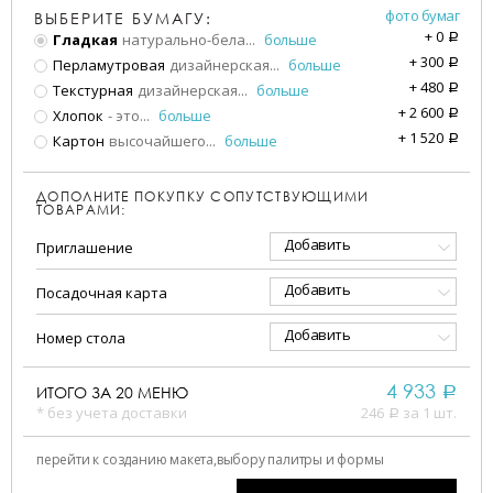
фото бумаг
ВЫБЕРИТЕ БУМАГУ:
+
0
Гладкая
натурально-бела
...
больше
a
+
300
Перламутровая
дизайнерская
...
больше
a
+
480
Текстурная
дизайнерская
...
больше
a
+
2 600
Хлопок
- это
...
больше
a
+
1 520
Картон
высочайшего
...
больше
a
ДОПОЛНИТЕ ПОКУПКУ СОПУТСТВУЮЩИМИ
ТОВАРАМИ:
Добавить
Приглашение
Добавить
Посадочная карта
Добавить
Номер стола
4 933
ИТОГО ЗА
20
МЕНЮ
a
* без учета доставки
246
за 1 шт.
a
перейти к созданию макета,
выбору палитры и формы