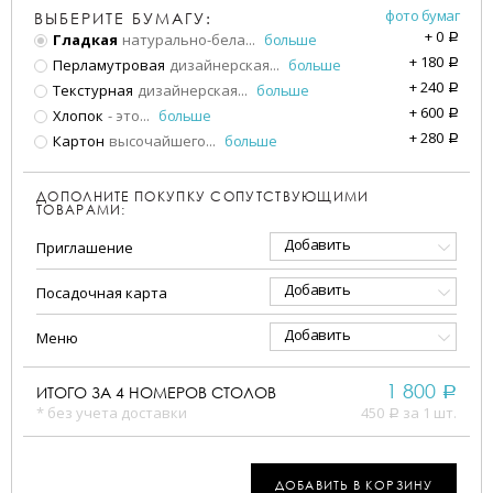
фото бумаг
ВЫБЕРИТЕ БУМАГУ:
+
0
Гладкая
натурально-бела
...
больше
a
+
180
Перламутровая
дизайнерская
...
больше
a
+
240
Текстурная
дизайнерская
...
больше
a
+
600
Хлопок
- это
...
больше
a
+
280
Картон
высочайшего
...
больше
a
ДОПОЛНИТЕ ПОКУПКУ СОПУТСТВУЮЩИМИ
ТОВАРАМИ:
Добавить
Приглашение
Добавить
Посадочная карта
Добавить
Меню
1 800
ИТОГО ЗА
4
НОМЕРОВ СТОЛОВ
a
* без учета доставки
450
за 1 шт.
a
ДОБАВИТЬ В КОРЗИНУ