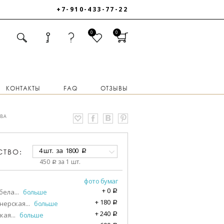
+7-910-433-77-22
0
0
КОНТАКТЫ
FAQ
ОТЗЫВЫ
ОВА
4 шт.
за
1800
СТВО:
a
450
за 1 шт.
a
фото бумаг
+
0
бела
...
больше
a
+
180
нерская
...
больше
a
+
240
кая
...
больше
a