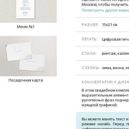
Москва), чтобы получить
Посмотреть другие вари
15х21 см
РАЗМЕР:
Меню №1
Цифровая пе
ПЕЧАТЬ:
винтаж, калли
CТИЛИ:
зима, весна, л
CЕЗОНЫ:
Посадочная карта
КОММЕНТАРИИ К ДИЗА
В этом свадебном компле
выразительным элементо
рукописных фраз подчер
изящной графикой.
Вы можете менять текст и
режиме онлайн. Перед п
цифровую копию макета и о