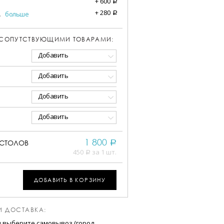
+
600
a
+
280
.
больше
a
 СОПУТСТВУЮЩИМИ ТОВАРАМИ:
Добавить
Добавить
Добавить
Добавить
1 800
СТОЛОВ
a
450
за 1 шт.
a
ДОБАВИТЬ В КОРЗИНУ
И ДОСТАВКА:
и выберите самовывоз (город