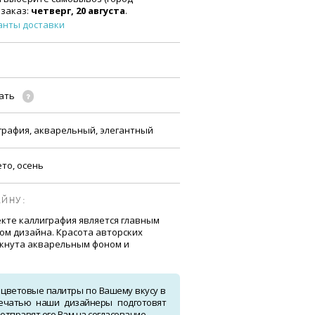
 заказ:
четверг, 20 августа
.
анты доставки
чать
графия, акварельный, элегантный
ето, осень
ЙНУ:
кте каллиграфия является главным
м дизайна. Красота авторских
кнута акварельным фоном и
 цветовые палитры по Вашему вкусу в
ечатью наши дизайнеры подготовят
тправят его Вам на согласование.