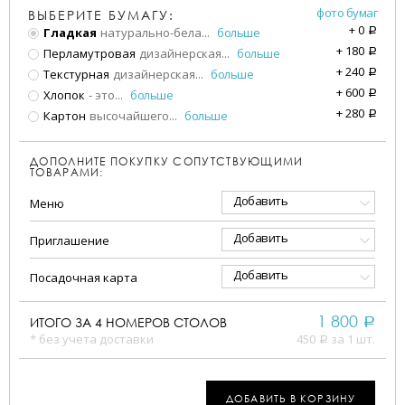
фото бумаг
ВЫБЕРИТЕ БУМАГУ:
+
0
Гладкая
натурально-бела
...
больше
a
+
180
Перламутровая
дизайнерская
...
больше
a
+
240
Текстурная
дизайнерская
...
больше
a
+
600
Хлопок
- это
...
больше
a
+
280
Картон
высочайшего
...
больше
a
ДОПОЛНИТЕ ПОКУПКУ СОПУТСТВУЮЩИМИ
ТОВАРАМИ:
Добавить
Меню
Добавить
Приглашение
Добавить
Посадочная карта
1 800
ИТОГО ЗА
4
НОМЕРОВ СТОЛОВ
a
* без учета доставки
450
за 1 шт.
a
ДОБАВИТЬ В КОРЗИНУ