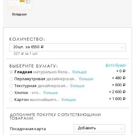
Вкладыши
КОЛИЧЕСТВО:
20 шт.
за
6550
a
327
за 1 шт.
a
фото бумаг
ВЫБЕРИТЕ БУМАГУ:
+
0
Гладкая
натурально-бела
...
больше
a
+
480
Перламутровая
дизайнерская
...
больше
a
+
600
Текстурная
дизайнерская
...
больше
a
+
2 600
Хлопок
- это
...
больше
a
+
1 600
Картон
высочайшего
...
больше
a
ДОПОЛНИТЕ ПОКУПКУ СОПУТСТВУЮЩИМИ
ТОВАРАМИ:
Добавить
Посадочная карта