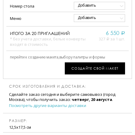
Добавить
Номер стола
Добавить
Меню
6 550
ИТОГО ЗА
20
ПРИГЛАШЕНИЙ
a
* без учета доставки, белые конверты
327
за 1 шт.
a
входят в стоимость
перейти к созданию макета,
выбору палитры и формы
СОЗДАЙТЕ СВОЙ МАКЕТ
СРОК ИЗГОТОВЛЕНИЯ И ДОСТАВКА:
Сделайте заказ сегодня и выберите самовывоз (город
Москва), чтобы получить заказ:
четверг, 20 августа
.
Посмотреть другие варианты доставки
РАЗМЕР:
12,5х17,5 см