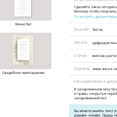
Сделайте заказ сегодня 
Москва), чтобы получить
Посмотреть другие вари
Меню №2
9х6 см
РАЗМЕР:
Цифровая пе
ПЕЧАТЬ:
винтаж, расти
CТИЛИ:
зима, весна, л
CЕЗОНЫ:
Свадебное приглашение
КОММЕНТАРИИ К ДИЗА
В зачарованном лесу про
и травы, покрытые сереб
зачарованный лес!
Вы можете менять текст и
режиме онлайн. Перед п