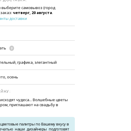
и выберите самовывоз (город
 заказ:
четверг, 20 августа
.
анты доставки
чать
тельный, графика, элегантный
ето, осень
ЙНУ:
исходят чудеса... Волшебные цветы
ром, приглашают на свадьбу в
 цветовые палитры по Вашему вкусу в
ечатью наши дизайнеры подготовят