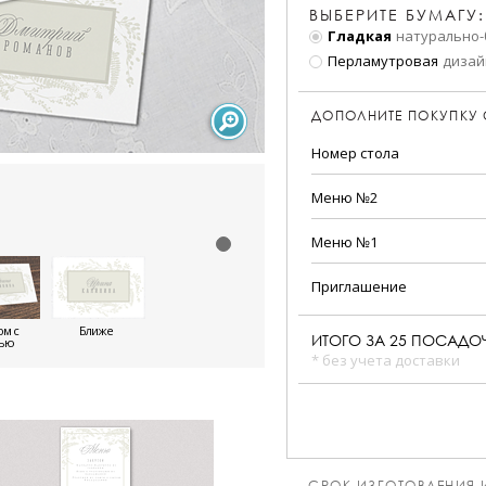
ВЫБЕРИТЕ БУМАГУ:
Гладкая
натурально-
Перламутровая
дизай
ДОПОЛНИТЕ ПОКУПКУ
Номер стола
Меню №2
Меню №1
Приглашение
м с
Ближе
ИТОГО ЗА
25
ПОСАДОЧ
тью
* без учета доставки
СРОК ИЗГОТОВЛЕНИЯ 