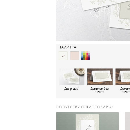
ПАЛИТРА
Две рядом
Домиком без
Домико
печати
печа
CОПУТСТВУЮЩИЕ ТОВАРЫ: