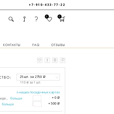
+7-910-433-77-22
0
0
КОНТАКТЫ
FAQ
ОТЗЫВЫ
25 шт.
за
2750
СТВО:
a
110
за 1 шт.
a
о наших посадочных картах
+
0
виде
...
больше
a
+
500
больше
a