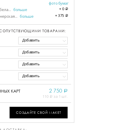
фото бумаг
+
0
бела
...
больше
a
+
375
нерская
...
больше
a
 СОПУТСТВУЮЩИМИ ТОВАРАМИ:
Добавить
Добавить
Добавить
Добавить
2 750
НЫХ КАРТ
a
110
за 1 шт.
a
СОЗДАЙТЕ СВОЙ МАКЕТ
И ДОСТАВКА: