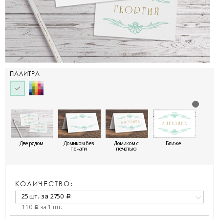
ПАЛИТРА
Две рядом
Домиком без
Домиком с
Ближе
печати
печатью
КОЛИЧЕСТВО:
25 шт.
за
2750
a
110
за 1 шт.
a