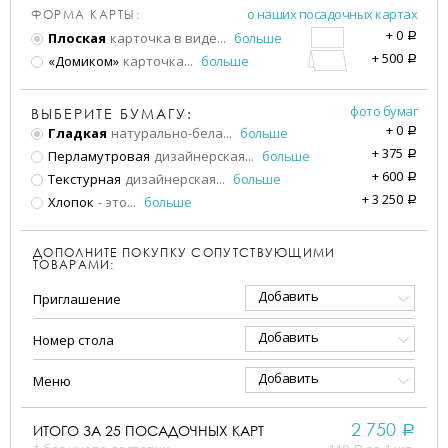
о наших посадочных картах
ФОРМА КАРТЫ:
+
0
Плоская
карточка в виде
...
больше
a
+
500
«Домиком»
карточка
...
больше
a
фото бумаг
ВЫБЕРИТЕ БУМАГУ:
+
0
Гладкая
натурально-бела
...
больше
a
+
375
Перламутровая
дизайнерская
...
больше
a
+
600
Текстурная
дизайнерская
...
больше
a
+
3 250
Хлопок
- это
...
больше
a
ДОПОЛНИТЕ ПОКУПКУ СОПУТСТВУЮЩИМИ
ТОВАРАМИ:
Добавить
Приглашение
Добавить
Номер стола
Добавить
Меню
2 750
ИТОГО ЗА
25
ПОСАДОЧНЫХ КАРТ
a