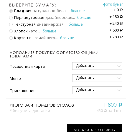
фото бумаг
ВЫБЕРИТЕ БУМАГУ:
+
0
Гладкая
натурально-бела
...
больше
a
+
180
Перламутровая
дизайнерская
...
больше
a
+
240
Текстурная
дизайнерская
...
больше
a
+
600
Хлопок
- это
...
больше
a
+
280
Картон
высочайшего
...
больше
a
ДОПОЛНИТЕ ПОКУПКУ СОПУТСТВУЮЩИМИ
ТОВАРАМИ:
Добавить
Посадочная карта
Добавить
Меню
Добавить
Приглашение
1 800
ИТОГО ЗА
4
НОМЕРОВ СТОЛОВ
a
* без учета доставки
450
за 1 шт.
a
ДОБАВИТЬ В КОРЗИНУ