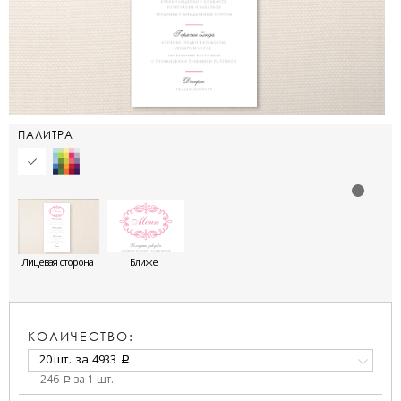
ПАЛИТРА
Лицевая сторона
Ближе
КОЛИЧЕСТВО:
20 шт.
за
4933
a
246
за 1 шт.
a