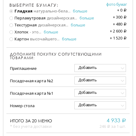
фото бумаг
ВЫБЕРИТЕ БУМАГУ:
+
0
Гладкая
натурально-бела
...
больше
a
+
300
Перламутровая
дизайнерская
...
больше
a
+
480
Текстурная
дизайнерская
...
больше
a
+
2 600
Хлопок
- это
...
больше
a
+
1 520
Картон
высочайшего
...
больше
a
ДОПОЛНИТЕ ПОКУПКУ СОПУТСТВУЮЩИМИ
ТОВАРАМИ:
Добавить
Приглашение
Добавить
Посадочная карта №2
Добавить
Посадочная карта №1
Добавить
Номер стола
4 933
ИТОГО ЗА
20
МЕНЮ
a
* без учета доставки
246
за 1 шт.
a