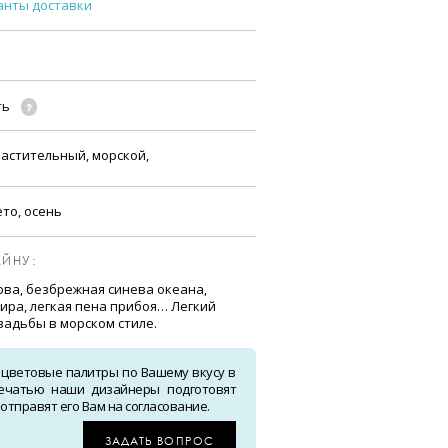
анты доставки
ть
астительный, морской,
ето, осень
ЙНУ:
ова, безбрежная синева океана,
ира, легкая пена прибоя… Легкий
вадьбы в морском стиле.
 цветовые палитры по Вашему вкусу в
ечатью наши дизайнеры подготовят
тправят его Вам на согласование.
ЗАДАТЬ ВОПРОС