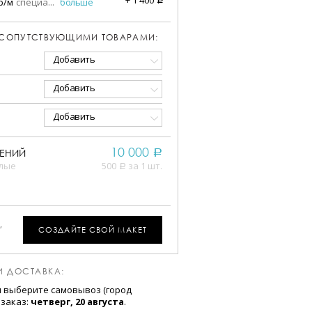
р/м
специа
...
больше
 СОПУТСТВУЮЩИМИ ТОВАРАМИ:
Добавить
Добавить
Добавить
10 000
ЕНИЙ
a
елые
500
за 1 шт.
a
,
СОЗДАЙТЕ СВОЙ МАКЕТ
И ДОСТАВКА:
и выберите самовывоз (город
 заказ:
четверг, 20 августа
.