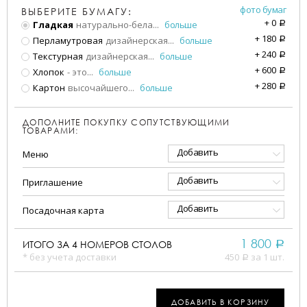
фото бумаг
ВЫБЕРИТЕ БУМАГУ:
+
0
Гладкая
натурально-бела
...
больше
a
+
180
Перламутровая
дизайнерская
...
больше
a
+
240
Текстурная
дизайнерская
...
больше
a
+
600
Хлопок
- это
...
больше
a
+
280
Картон
высочайшего
...
больше
a
ДОПОЛНИТЕ ПОКУПКУ СОПУТСТВУЮЩИМИ
ТОВАРАМИ:
Добавить
Меню
Добавить
Приглашение
Добавить
Посадочная карта
1 800
ИТОГО ЗА
4
НОМЕРОВ СТОЛОВ
a
* без учета доставки
450
за 1 шт.
a
ДОБАВИТЬ В КОРЗИНУ