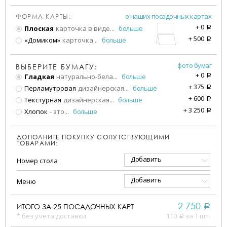
о наших посадочных картах
ФОРМА КАРТЫ:
+
0
Плоская
карточка в виде
...
больше
a
+
500
«Домиком»
карточка
...
больше
a
фото бумаг
ВЫБЕРИТЕ БУМАГУ:
+
0
Гладкая
натурально-бела
...
больше
a
+
375
Перламутровая
дизайнерская
...
больше
a
+
600
Текстурная
дизайнерская
...
больше
a
+
3 250
Хлопок
- это
...
больше
a
ДОПОЛНИТЕ ПОКУПКУ СОПУТСТВУЮЩИМИ
ТОВАРАМИ:
Добавить
Номер стола
Добавить
Меню
2 750
ИТОГО ЗА
25
ПОСАДОЧНЫХ КАРТ
a
* без учета доставки
110
за 1 шт.
a