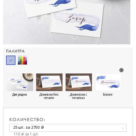
ПАЛИТРА
Две рядом
Домиком без
Домиоком с
Ближе
печати
печатью
КОЛИЧЕСТВО:
25 шт.
за
2750
a
110
за 1 шт.
a