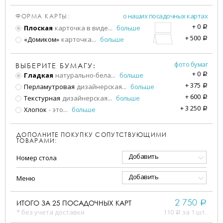
о наших посадочных картах
ФОРМА КАРТЫ:
+
0
Плоская
карточка в виде
...
больше
a
+
500
«Домиком»
карточка
...
больше
a
фото бумаг
ВЫБЕРИТЕ БУМАГУ:
+
0
Гладкая
натурально-бела
...
больше
a
+
375
Перламутровая
дизайнерская
...
больше
a
+
600
Текстурная
дизайнерская
...
больше
a
+
3 250
Хлопок
- это
...
больше
a
ДОПОЛНИТЕ ПОКУПКУ СОПУТСТВУЮЩИМИ
ТОВАРАМИ:
Добавить
Номер стола
Добавить
Меню
2 750
ИТОГО ЗА
25
ПОСАДОЧНЫХ КАРТ
a
* без учета доставки
110
за 1 шт.
a