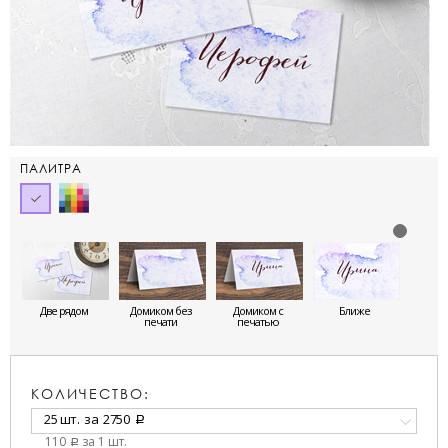
ПАЛИТРА
Две рядом
Домиком без
Домиком с
Ближе
печати
печатью
КОЛИЧЕСТВО:
25 шт.
за
2750
a
110
за 1 шт.
a