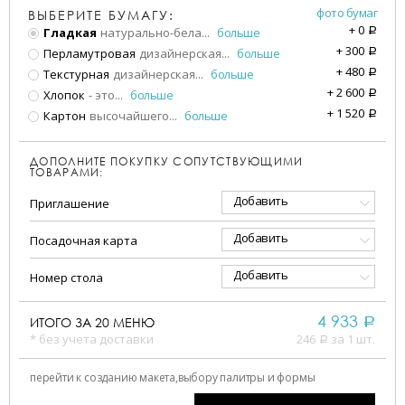
фото бумаг
ВЫБЕРИТЕ БУМАГУ:
+
0
Гладкая
натурально-бела
...
больше
a
+
300
Перламутровая
дизайнерская
...
больше
a
+
480
Текстурная
дизайнерская
...
больше
a
+
2 600
Хлопок
- это
...
больше
a
+
1 520
Картон
высочайшего
...
больше
a
ДОПОЛНИТЕ ПОКУПКУ СОПУТСТВУЮЩИМИ
ТОВАРАМИ:
Добавить
Приглашение
Добавить
Посадочная карта
Добавить
Номер стола
4 933
ИТОГО ЗА
20
МЕНЮ
a
* без учета доставки
246
за 1 шт.
a
перейти к созданию макета,
выбору палитры и формы