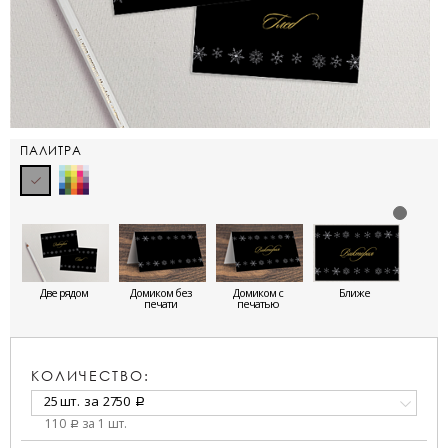
ПАЛИТРА
Две рядом
Домиком без
Домиком с
Ближе
печати
печатью
КОЛИЧЕСТВО:
25 шт.
за
2750
a
110
за 1 шт.
a