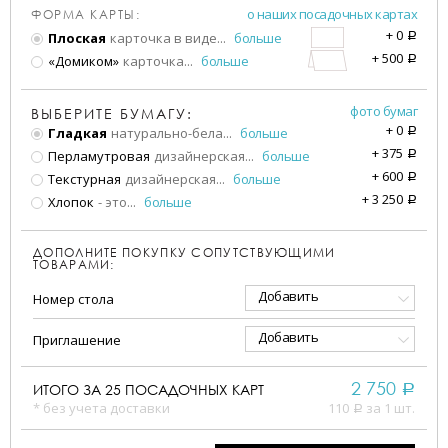
о наших посадочных картах
ФОРМА КАРТЫ:
+
0
Плоская
карточка в виде
...
больше
a
+
500
«Домиком»
карточка
...
больше
a
фото бумаг
ВЫБЕРИТЕ БУМАГУ:
+
0
Гладкая
натурально-бела
...
больше
a
+
375
Перламутровая
дизайнерская
...
больше
a
+
600
Текстурная
дизайнерская
...
больше
a
+
3 250
Хлопок
- это
...
больше
a
ДОПОЛНИТЕ ПОКУПКУ СОПУТСТВУЮЩИМИ
ТОВАРАМИ:
Добавить
Номер стола
Добавить
Приглашение
2 750
ИТОГО ЗА
25
ПОСАДОЧНЫХ КАРТ
a
* без учета доставки
110
за 1 шт.
a