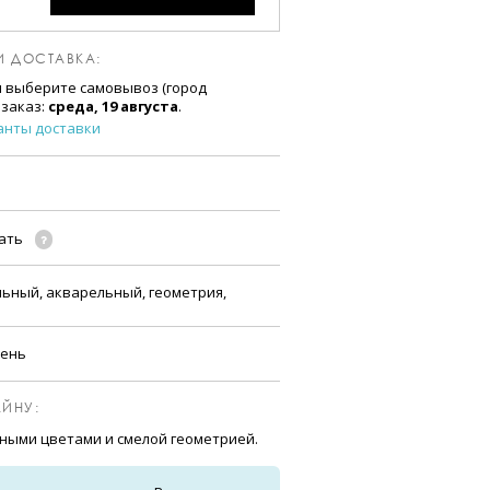
И ДОСТАВКА:
и выберите самовывоз (город
 заказ:
среда, 19 августа
.
анты доставки
чать
льный, акварельный, геометрия,
сень
ЙНУ:
ьными цветами и смелой геометрией.