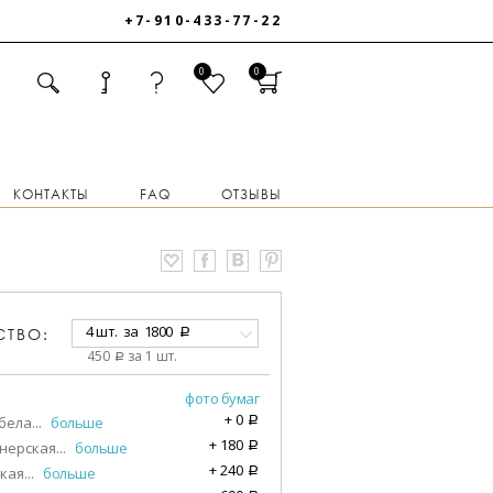
+7-910-433-77-22
0
0
КОНТАКТЫ
FAQ
ОТЗЫВЫ
4 шт.
за
1800
СТВО:
a
450
за 1 шт.
a
фото бумаг
+
0
бела
...
больше
a
+
180
нерская
...
больше
a
+
240
кая
...
больше
a