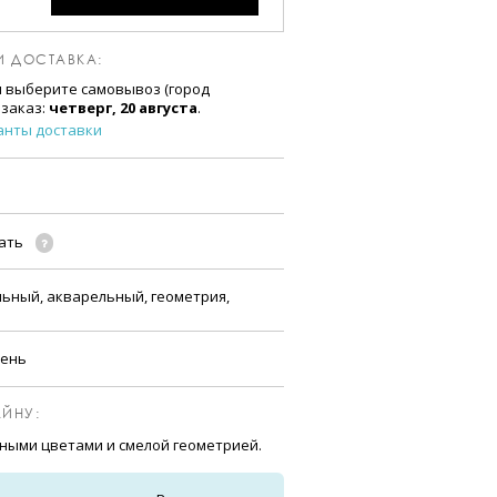
И ДОСТАВКА:
и выберите самовывоз (город
 заказ:
четверг, 20 августа
.
анты доставки
чать
льный, акварельный, геометрия,
сень
ЙНУ:
ьными цветами и смелой геометрией.