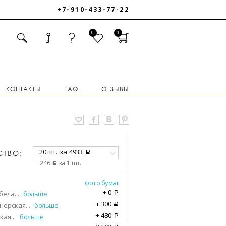
+7-910-433-77-22
0
0
КОНТАКТЫ
FAQ
ОТЗЫВЫ
20 шт.
за
4933
СТВО:
a
246
за 1 шт.
a
фото бумаг
+
0
бела
...
больше
a
+
300
нерская
...
больше
a
+
480
кая
...
больше
a