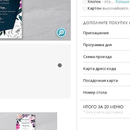
Хлопок
- это
...
больше
Картон
высочайшего
..
ДОПОЛНИТЕ ПОКУПКУ
Приглашение
Программа дня
Схема проезда
Карта дресс-кода
Посадочная карта
Номер стола
ИТОГО ЗА
20
МЕНЮ
* без учета доставки