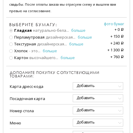
свадьбы. После оплаты заказа мы отрисуем схему и вышлем вам
превью на согласование.
фото бумаг
ВЫБЕРИТЕ БУМАГУ:
+
0
Гладкая
натурально-бела
...
больше
a
+
150
Перламутровая
дизайнерская
...
больше
a
+
240
Текстурная
дизайнерская
...
больше
a
+
1 300
Хлопок
- это
...
больше
a
+
760
Картон
высочайшего
...
больше
a
ДОПОЛНИТЕ ПОКУПКУ СОПУТСТВУЮЩИМИ
ТОВАРАМИ:
Добавить
Карта дресс-кода
Добавить
Посадочная карта
Добавить
Номер стола
Добавить
Меню