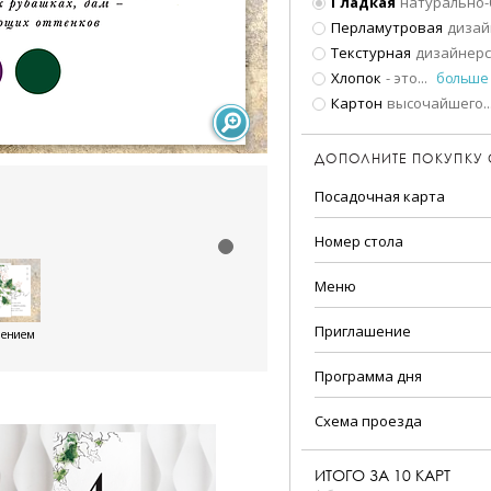
Гладкая
натурально-
Перламутровая
дизай
Текстурная
дизайнерс
Хлопок
- это
...
больше
Картон
высочайшего
..
ДОПОЛНИТЕ ПОКУПКУ
Посадочная карта
Номер стола
Меню
Приглашение
шением
Программа дня
Схема проезда
ИТОГО ЗА
10
КАРТ