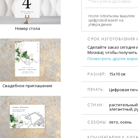
* без учета доставки
после оплаты мы вышлем
цифровой макет на
утверждение
Номер стола
СРОК ИЗГОТОВЛЕНИЯ 
Сделайте заказ сегодня 
Москва), чтобы получить
Посмотреть другие вари
15х10 см
РАЗМЕР:
Свадебное приглашение
Цифровая пе
ПЕЧАТЬ:
растительный,
CТИЛИ:
элегантный, р
лето, осень
CЕЗОНЫ:
КОММЕНТАРИИ К ДИЗА