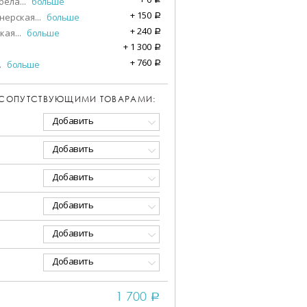
бела
...
больше
+
150
нерская
...
больше
a
+
240
кая
...
больше
a
+
1 300
a
+
760
.
больше
a
 СОПУТСТВУЮЩИМИ ТОВАРАМИ:
Добавить
Добавить
Добавить
Добавить
Добавить
Добавить
1 700
a