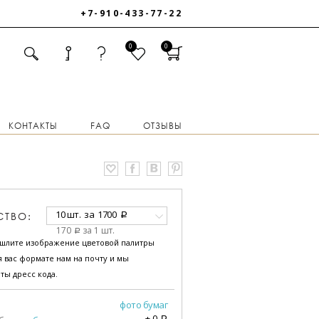
+7-910-433-77-22
0
0
КОНТАКТЫ
FAQ
ОТЗЫВЫ
10 шт.
за
1700
СТВО:
a
170
за 1 шт.
a
ышлите изображение цветовой палитры
 вас формате нам на почту и мы
ты дресс кода.
фото бумаг
+
0
a