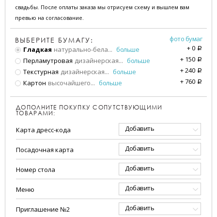
свадьбы. После оплаты заказа мы отрисуем схему и вышлем вам
превью на согласование.
фото бумаг
ВЫБЕРИТЕ БУМАГУ:
+
0
Гладкая
натурально-бела
...
больше
a
+
150
Перламутровая
дизайнерская
...
больше
a
+
240
Текстурная
дизайнерская
...
больше
a
+
760
Картон
высочайшего
...
больше
a
ДОПОЛНИТЕ ПОКУПКУ СОПУТСТВУЮЩИМИ
ТОВАРАМИ:
Добавить
Карта дресс-кода
Добавить
Посадочная карта
Добавить
Номер стола
Добавить
Меню
Добавить
Приглашение №2