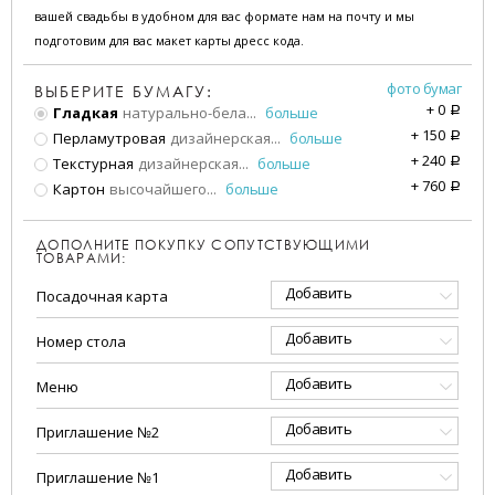
вашей свадьбы в удобном для вас формате нам на почту и мы
подготовим для вас макет карты дресс кода.
фото бумаг
ВЫБЕРИТЕ БУМАГУ:
+
0
Гладкая
натурально-бела
...
больше
a
+
150
Перламутровая
дизайнерская
...
больше
a
+
240
Текстурная
дизайнерская
...
больше
a
+
760
Картон
высочайшего
...
больше
a
ДОПОЛНИТЕ ПОКУПКУ СОПУТСТВУЮЩИМИ
ТОВАРАМИ:
Добавить
Посадочная карта
Добавить
Номер стола
Добавить
Меню
Добавить
Приглашение №2
Добавить
Приглашение №1