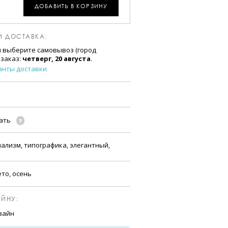
ДОБАВИТЬ В КОРЗИНУ
И ДОСТАВКА:
и выберите самовывоз (город
 заказ:
четверг, 20 августа
.
анты доставки
чать
ализм, типографика, элегантный,
ето, осень
ЙНУ:
зайн