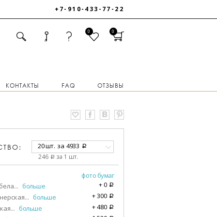
+7-910-433-77-22
0
0
КОНТАКТЫ
FAQ
ОТЗЫВЫ
20 шт.
за
4933
СТВО:
a
246
за 1 шт.
a
фото бумаг
+
0
бела
...
больше
a
+
300
нерская
...
больше
a
+
480
кая
...
больше
a