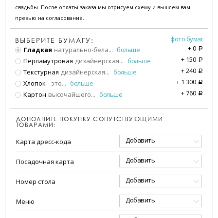
свадьбы. После оплаты заказа мы отрисуем схему и вышлем вам
превью на согласование.
фото бумаг
ВЫБЕРИТЕ БУМАГУ:
+
0
Гладкая
натурально-бела
...
больше
a
+
150
Перламутровая
дизайнерская
...
больше
a
+
240
Текстурная
дизайнерская
...
больше
a
+
1 300
Хлопок
- это
...
больше
a
+
760
Картон
высочайшего
...
больше
a
ДОПОЛНИТЕ ПОКУПКУ СОПУТСТВУЮЩИМИ
ТОВАРАМИ:
Добавить
Карта дресс-кода
Добавить
Посадочная карта
Добавить
Номер стола
Добавить
Меню