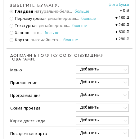
фото бумаг
ВЫБЕРИТЕ БУМАГУ:
+
0
Гладкая
натурально-бела
...
больше
a
+
180
Перламутровая
дизайнерская
...
больше
a
+
240
Текстурная
дизайнерская
...
больше
a
+
600
Хлопок
- это
...
больше
a
+
280
Картон
высочайшего
...
больше
a
ДОПОЛНИТЕ ПОКУПКУ СОПУТСТВУЮЩИМИ
ТОВАРАМИ:
Добавить
Меню
Добавить
Приглашение
Добавить
Программа дня
Добавить
Схема проезда
Добавить
Карта дресс-кода
Добавить
Посадочная карта