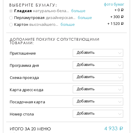
фото бумаг
ВЫБЕРИТЕ БУМАГУ:
+
0
Гладкая
натурально-бела
...
больше
a
+
300
Перламутровая
дизайнерская
...
больше
a
+
1 520
Картон
высочайшего
...
больше
a
ДОПОЛНИТЕ ПОКУПКУ СОПУТСТВУЮЩИМИ
ТОВАРАМИ:
Добавить
Приглашение
Добавить
Программа дня
Добавить
Схема проезда
Добавить
Карта дресс-кода
Добавить
Посадочная карта
Добавить
Номер стола
4 933
ИТОГО ЗА
20
МЕНЮ
a