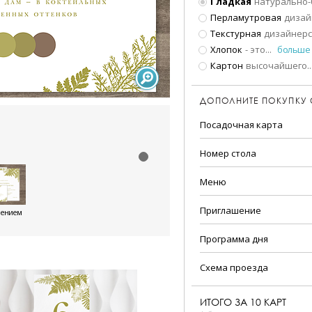
Гладкая
натурально-
Перламутровая
дизай
Текстурная
дизайнерс
Хлопок
- это
...
больше
Картон
высочайшего
..
ДОПОЛНИТЕ ПОКУПКУ
Посадочная карта
Номер стола
Меню
Приглашение
шением
Программа дня
Схема проезда
ИТОГО ЗА
10
КАРТ