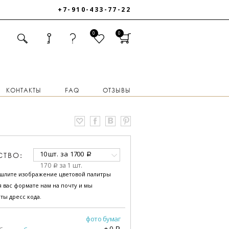
+7-910-433-77-22
0
0
КОНТАКТЫ
FAQ
ОТЗЫВЫ
10 шт.
за
1700
СТВО:
a
170
за 1 шт.
a
ышлите изображение цветовой палитры
 вас формате нам на почту и мы
ты дресс кода.
фото бумаг
+
0
a