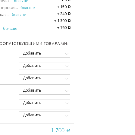
бела
...
больше
+
150
нерская
...
больше
a
+
240
кая
...
больше
a
+
1 300
a
+
760
.
больше
a
 СОПУТСТВУЮЩИМИ ТОВАРАМИ:
Добавить
Добавить
Добавить
Добавить
Добавить
Добавить
1 700
a