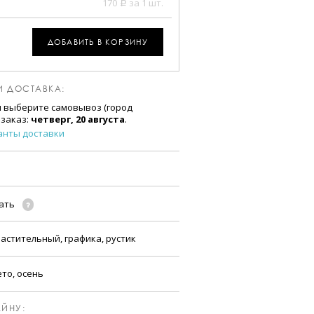
170
за 1 шт.
a
ДОБАВИТЬ В КОРЗИНУ
И ДОСТАВКА:
и выберите самовывоз (город
 заказ:
четверг, 20 августа
.
анты доставки
чать
астительный, графика, рустик
ето, осень
ЙНУ: