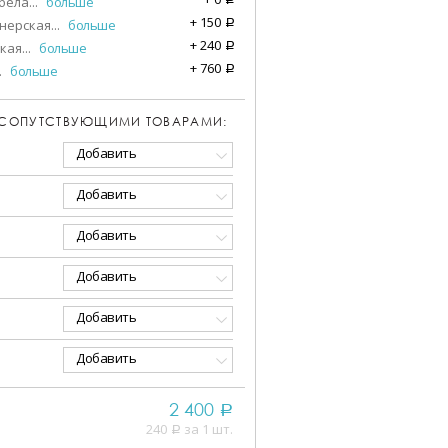
бела
...
больше
+
150
нерская
...
больше
a
+
240
кая
...
больше
a
+
760
.
больше
a
 СОПУТСТВУЮЩИМИ ТОВАРАМИ:
Добавить
Добавить
Добавить
Добавить
Добавить
Добавить
2 400
a
240
за 1 шт.
a