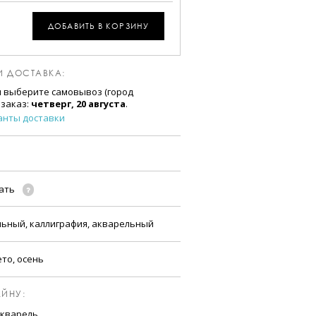
ДОБАВИТЬ В КОРЗИНУ
И ДОСТАВКА:
и выберите самовывоз (город
 заказ:
четверг, 20 августа
.
анты доставки
чать
льный, каллиграфия, акварельный
ето, осень
ЙНУ:
акварель