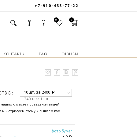
+7-910-433-77-22
0
0
КОНТАКТЫ
FAQ
ОТЗЫВЫ
10 шт.
за
2400
СТВО:
a
240
за 1 шт.
a
рмацию о месте проведения вашей
за мы отрисуем схему и вышлем вам
фото бумаг
+
0
a