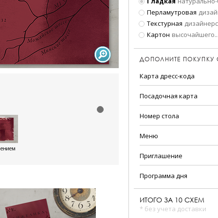
Гладкая
натурально-
Перламутровая
дизай
Текстурная
дизайнерс
Картон
высочайшего
..
ДОПОЛНИТЕ ПОКУПКУ
Карта дресс-кода
Посадочная карта
Номер стола
Меню
шением
Приглашение
Программа дня
ИТОГО ЗА
10
СХЕМ
* без учета доставки