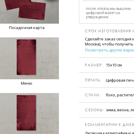
после оплаты мы вышлем
цифровой макет на
утверждение
Посадочная карта
СРОК ИЗГОТОВЛЕНИЯ 
Сделайте заказ сегодня 
Москва), чтобы получить
Посмотреть другие вари
15х10 см
РАЗМЕР:
Цифровая пе
ПЕЧАТЬ:
Меню
бохо, растите
CТИЛИ:
зима, весна, л
CЕЗОНЫ:
КОММЕНТАРИИ К ДИЗА
Летящая каллиграфия и 