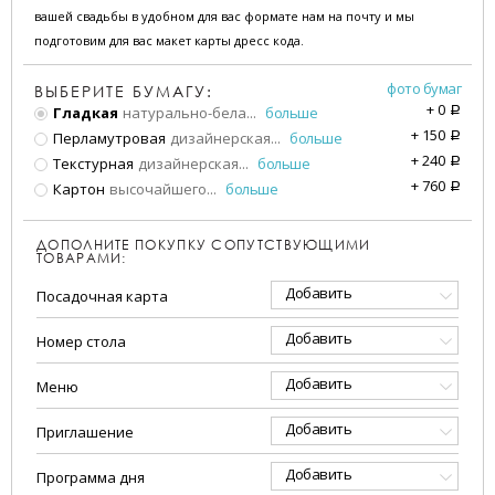
вашей свадьбы в удобном для вас формате нам на почту и мы
подготовим для вас макет карты дресс кода.
фото бумаг
ВЫБЕРИТЕ БУМАГУ:
+
0
Гладкая
натурально-бела
...
больше
a
+
150
Перламутровая
дизайнерская
...
больше
a
+
240
Текстурная
дизайнерская
...
больше
a
+
760
Картон
высочайшего
...
больше
a
ДОПОЛНИТЕ ПОКУПКУ СОПУТСТВУЮЩИМИ
ТОВАРАМИ:
Добавить
Посадочная карта
Добавить
Номер стола
Добавить
Меню
Добавить
Приглашение
Добавить
Программа дня