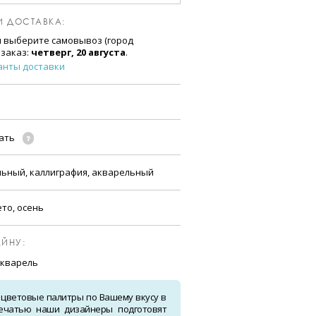
И ДОСТАВКА:
и выберите самовывоз (город
 заказ:
четверг, 20 августа
.
анты доставки
чать
льный, каллиграфия, акварельный
ето, осень
ЙНУ:
акварель
 цветовые палитры по Вашему вкусу в
ечатью наши дизайнеры подготовят