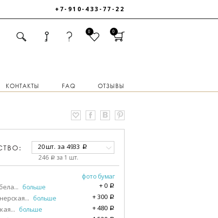
+7-910-433-77-22
0
0
КОНТАКТЫ
FAQ
ОТЗЫВЫ
20 шт.
за
4933
СТВО:
a
246
за 1 шт.
a
фото бумаг
+
0
бела
...
больше
a
+
300
нерская
...
больше
a
+
480
кая
...
больше
a