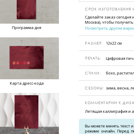
СРОК ИЗГОТОВЛЕНИЯ 
Сделайте заказ сегодня 
Москва), чтобы получить
Программа дня
Посмотреть другие вари
12х22 см
РАЗМЕР:
Цифровая пе
ПЕЧАТЬ:
бохо, растите
CТИЛИ:
Карта дресс-кода
зима, весна, л
CЕЗОНЫ:
КОММЕНТАРИИ К ДИЗА
Летящая каллиграфия и 
Вы можете менять текст и
режиме онлайн. Перед п