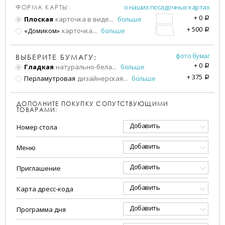
о наших посадочных картах
ФОРМА КАРТЫ:
+
0
Плоская
карточка в виде
...
больше
a
+
500
«Домиком»
карточка
...
больше
a
фото бумаг
ВЫБЕРИТЕ БУМАГУ:
+
0
Гладкая
натурально-бела
...
больше
a
+
375
Перламутровая
дизайнерская
...
больше
a
ДОПОЛНИТЕ ПОКУПКУ СОПУТСТВУЮЩИМИ
ТОВАРАМИ:
Добавить
Номер стола
Добавить
Меню
Добавить
Приглашение
Добавить
Карта дресс-кода
Добавить
Программа дня