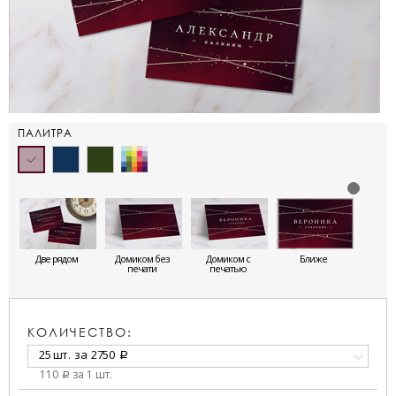
ПАЛИТРА
Две рядом
Домиком без
Домиком с
Ближе
печати
печатью
КОЛИЧЕСТВО:
25 шт.
за
2750
a
110
за 1 шт.
a