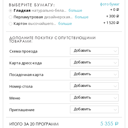
фото бумаг
ВЫБЕРИТЕ БУМАГУ:
+
0
Гладкая
натурально-бела
...
больше
a
+
300
Перламутровая
дизайнерская
...
больше
a
+
1 520
Картон
высочайшего
...
больше
a
ДОПОЛНИТЕ ПОКУПКУ СОПУТСТВУЮЩИМИ
ТОВАРАМИ:
Добавить
Схема проезда
Добавить
Карта дресс-кода
Добавить
Посадочная карта
Добавить
Номер стола
Добавить
Меню
Добавить
Приглашение
5 355
ИТОГО ЗА
20
ПРОГРАММ
a