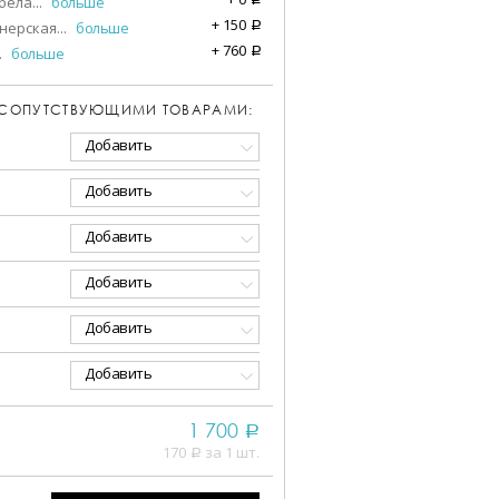
бела
...
больше
+
150
нерская
...
больше
a
+
760
.
больше
a
 СОПУТСТВУЮЩИМИ ТОВАРАМИ:
Добавить
Добавить
Добавить
Добавить
Добавить
Добавить
1 700
a
170
за 1 шт.
a