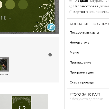
Гладкая
натурально-
Перламутровая
дизай
Картон
высочайшего
..
ДОПОЛНИТЕ ПОКУПКУ
Посадочная карта
Номер стола
Меню
Приглашение
Программа дня
шением
Схема проезда
ИТОГО ЗА
10
КАРТ
* без учета доставки