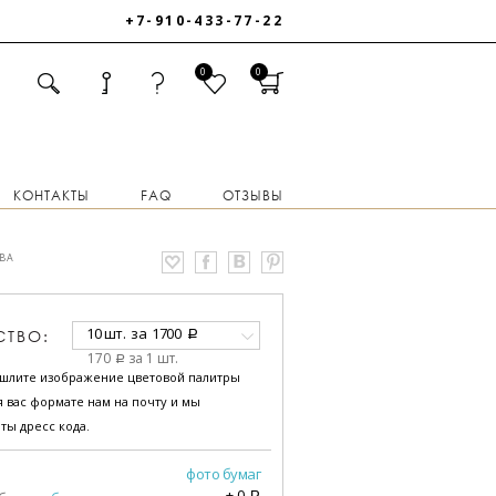
+7-910-433-77-22
0
0
КОНТАКТЫ
FAQ
ОТЗЫВЫ
ВА
10 шт.
за
1700
СТВО:
a
170
за 1 шт.
a
ышлите изображение цветовой палитры
 вас формате нам на почту и мы
ты дресс кода.
фото бумаг
+
0
a