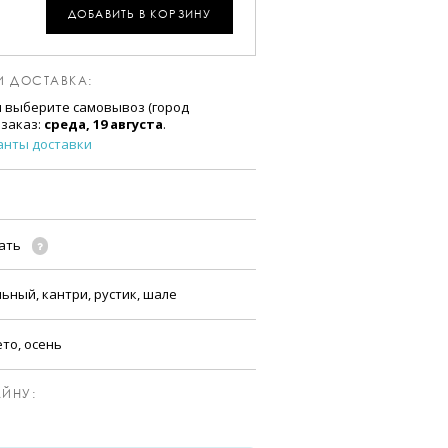
ДОБАВИТЬ В КОРЗИНУ
И ДОСТАВКА:
и выберите самовывоз (город
 заказ:
среда, 19 августа
.
анты доставки
чать
льный, кантри, рустик, шале
ето, осень
ЙНУ: