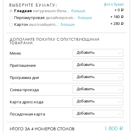
фото бумаг
ВЫБЕРИТЕ БУМАГУ:
+
0
Гладкая
натурально-бела
...
больше
a
+
180
Перламутровая
дизайнерская
...
больше
a
+
280
Картон
высочайшего
...
больше
a
ДОПОЛНИТЕ ПОКУПКУ СОПУТСТВУЮЩИМИ
ТОВАРАМИ:
Добавить
Меню
Добавить
Приглашение
Добавить
Программа дня
Добавить
Схема проезда
Добавить
Карта дресс-кода
Добавить
Посадочная карта
1 800
ИТОГО ЗА
4
НОМЕРОВ СТОЛОВ
a