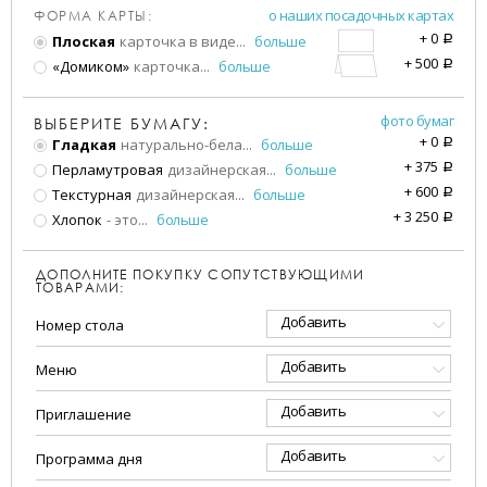
о наших посадочных картах
ФОРМА КАРТЫ:
+
0
Плоская
карточка в виде
...
больше
a
+
500
«Домиком»
карточка
...
больше
a
фото бумаг
ВЫБЕРИТЕ БУМАГУ:
+
0
Гладкая
натурально-бела
...
больше
a
+
375
Перламутровая
дизайнерская
...
больше
a
+
600
Текстурная
дизайнерская
...
больше
a
+
3 250
Хлопок
- это
...
больше
a
ДОПОЛНИТЕ ПОКУПКУ СОПУТСТВУЮЩИМИ
ТОВАРАМИ:
Добавить
Номер стола
Добавить
Меню
Добавить
Приглашение
Добавить
Программа дня