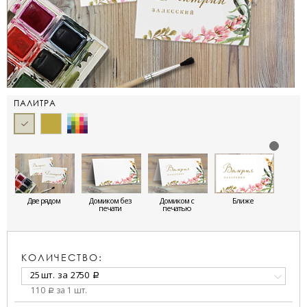
ПАЛИТРА
Две рядом
Домиком без
Домиком с
Ближе
печати
печатью
КОЛИЧЕСТВО:
25 шт.
за
2750
a
110
за 1 шт.
a