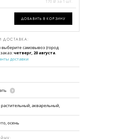
170
за 1 шт.
a
ДОБАВИТЬ В КОРЗИНУ
И ДОСТАВКА:
и выберите самовывоз (город
 заказ:
четверг, 20 августа
.
анты доставки
чать
, растительный, акварельный,
ето, осень
ЙНУ: