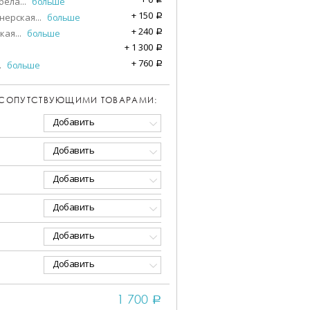
бела
...
больше
+
150
нерская
...
больше
a
+
240
кая
...
больше
a
+
1 300
a
+
760
.
больше
a
 СОПУТСТВУЮЩИМИ ТОВАРАМИ:
Добавить
Добавить
Добавить
Добавить
Добавить
Добавить
1 700
a