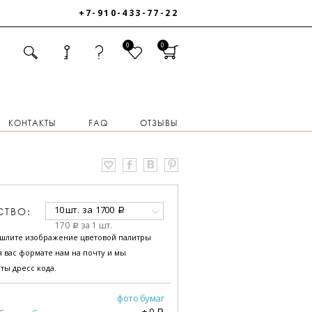
+7-910-433-77-22
0
0
КОНТАКТЫ
FAQ
ОТЗЫВЫ
10 шт.
за
1700
СТВО:
a
170
за 1 шт.
a
ышлите изображение цветовой палитры
 вас формате нам на почту и мы
ты дресс кода.
фото бумаг
+
0
a