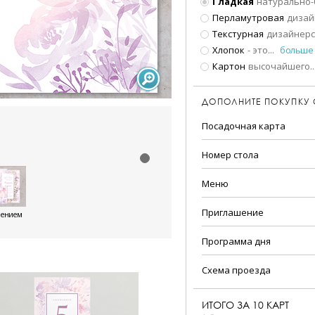
Гладкая
натурально-
Перламутровая
дизай
Текстурная
дизайнерс
Хлопок
- это
...
больше
Картон
высочайшего
..
ДОПОЛНИТЕ ПОКУПКУ
Посадочная карта
Номер стола
Меню
Приглашение
шением
Программа дня
Схема проезда
ИТОГО ЗА
10
КАРТ