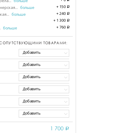
бела
...
больше
+
150
нерская
...
больше
a
+
240
кая
...
больше
a
+
1 300
a
+
760
.
больше
a
 СОПУТСТВУЮЩИМИ ТОВАРАМИ:
Добавить
Добавить
Добавить
Добавить
Добавить
Добавить
1 700
a