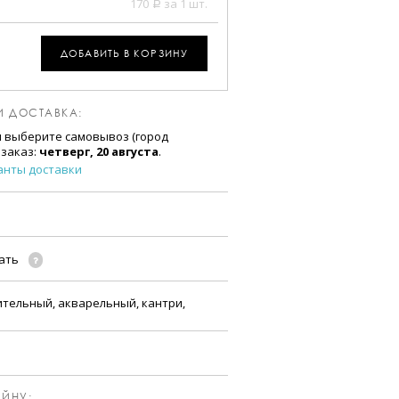
170
за 1 шт.
a
ДОБАВИТЬ В КОРЗИНУ
И ДОСТАВКА:
и выберите самовывоз (город
 заказ:
четверг, 20 августа
.
анты доставки
чать
ительный, акварельный, кантри,
ЙНУ: