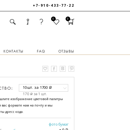
+7-910-433-77-22
0
0
КОНТАКТЫ
FAQ
ОТЗЫВЫ
10 шт.
за
1700
СТВО:
a
170
за 1 шт.
a
ышлите изображение цветовой палитры
 вас формате нам на почту и мы
ты дресс кода.
фото бумаг
+
0
a