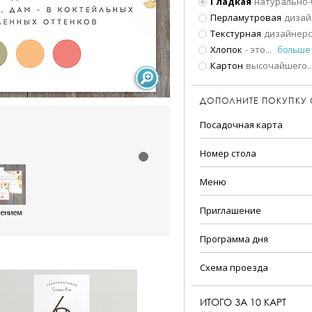
Гладкая
натурально-
Перламутровая
дизай
Текстурная
дизайнерс
Хлопок
- это
...
больше
Картон
высочайшего
..
ДОПОЛНИТЕ ПОКУПКУ
Посадочная карта
Номер стола
Меню
Приглашение
шением
Программа дня
Схема проезда
ИТОГО ЗА
10
КАРТ